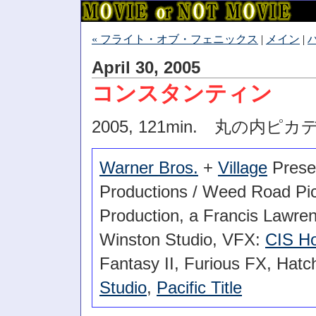
« フライト・オブ・フェニックス
|
メイン
|
April 30, 2005
コンスタンティン
2005, 121min. 丸の内
Warner Bros.
+
Village
Presen
Productions / Weed Road Pict
Production, a Francis Lawre
Winston Studio, VFX:
CIS Ho
Fantasy II, Furious FX, Hatc
Studio
,
Pacific Title