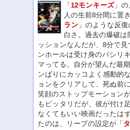
「
12モンキーズ
」の
人の生前8分間に置
ラン
」のような反復
白さ。過去の爆破は
ッションなんだが、8分で見
ンホールは受け身のパシリ
マってる。自分が望んだ最
ンばりにカッコよく感動的
ョンをクリアして、死ぬ前
笑顔のストップモーション
もピッタリだが、彼が付け
なくてもいい映画だったは
たのは、リープの設定が「