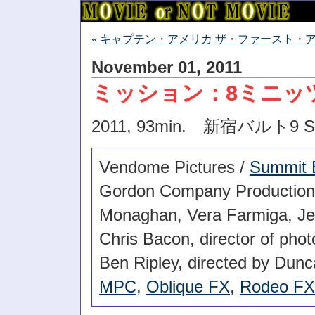
« キャプテン・アメリカ ザ・ファースト・
November 01, 2011
ミッション：8ミニッ
2011, 93min. 新宿バルト9
Vendome Pictures /
Summit 
Gordon Company Production, 
Monaghan, Vera Farmiga, Je
Chris Bacon, director of pho
Ben Ripley, directed by Dun
MPC
,
Oblique FX
,
Rodeo FX