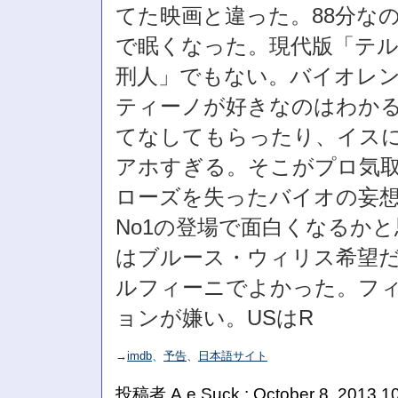
てた映画と違った。88分な
で眠くなった。現代版「テ
刑人」でもない。バイオレ
ティーノが好きなのはわか
てなしてもらったり、イス
アホすぎる。そこがプロ気
ローズを失ったバイオの妄
No1の登場で面白くなるか
はブルース・ウィリス希望
ルフィーニでよかった。フ
ョンが嫌い。USはR
→
imdb
、
予告
、
日本語サイト
投稿者 A.e.Suck : October 8, 2013 1