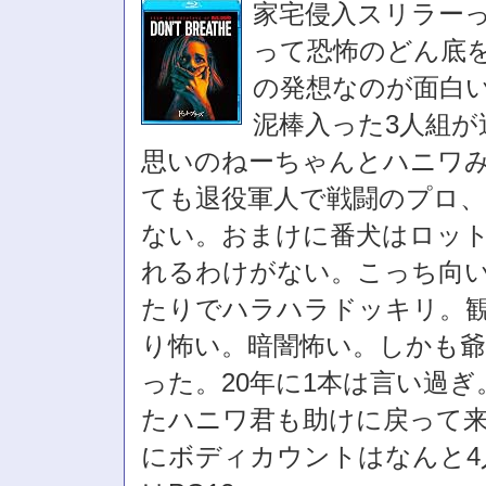
家宅侵入スリラー
って恐怖のどん底
の発想なのが面白
泥棒入った3人組
思いのねーちゃんとハニワ
ても退役軍人で戦闘のプロ
ない。おまけに番犬はロッ
れるわけがない。こっち向
たりでハラハラドッキリ。
り怖い。暗闇怖い。しかも
った。20年に1本は言い過
たハニワ君も助けに戻って来
にボディカウントはなんと4人