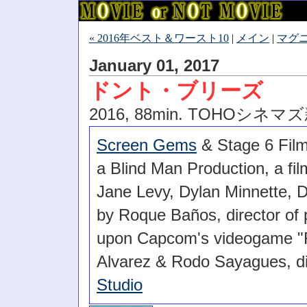
« 2016年ベスト＆ワースト10
|
メイン
|
マグニ
January 01, 2017
ドント・ブリーズ
2016, 88min. TOHOシネ
Screen Gems
& Stage 6 Fil
a Blind Man Production, a fi
Jane Levy, Dylan Minnette, 
by Roque Baños, director of
upon Capcom's videogame "Re
Alvarez & Rodo Sayagues, di
Studio