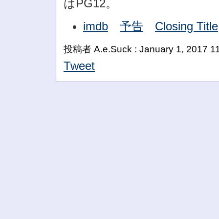
はPG12。
imdb
予告
Closing Title
投稿者 A.e.Suck : January 1, 2017 1
Tweet