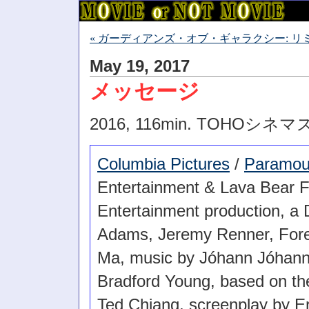
« ガーディアンズ・オブ・ギャラクシー: リ
May 19, 2017
メッセージ
2016, 116min. TOHOシ
Columbia Pictures
/
Paramoun
Entertainment & Lava Bear F
Entertainment production, a D
Adams, Jeremy Renner, Fores
Ma, music by Jóhann Jóhanns
Bradford Young, based on the 
Ted Chiang, screenplay by Er