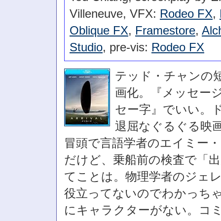
Villeneuve, VFX:
Rodeo FX
,
Oblique FX
,
Framestore
,
Alc
Studio
, pre-vis:
Rodeo FX
テッド・チャンの短
画化。『メッセー
セー字』でいい。
退屈なぐるぐる映
冒頭で言語学者のエイミー
だけど、乗船前の検査で「
てことは。物理学者のジェレ
役立ってないのでわかっち
にキャラクターがない。コ