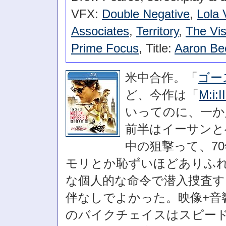
VFX:
Double Negative
,
Lola 
Associates
,
Territory
,
The Vi
Prime Focus
, Title:
Aaron Be
米中合作。「
ゴー
ど、今作は「
M:i:II
いってのに、一か
前半はイーサンと
中の狙撃って、7
モリとか恥ずいほどありふれ
な個人的な命令で潜入捜査
伴なしでよかった。映像+音
のバイクチェイスはスピー