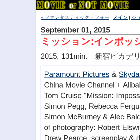
« ファンタスティック・フォー
|
メイン
|
ジ
September 01, 2015
ミッション:インポッ
2015, 131min. 新宿ピカ
Paramount Pictures
&
Skyda
China Movie Channel + Aliba
Tom Cruise "Mission: Imposs
Simon Pegg, Rebecca Fergus
Simon McBurney & Alec Baldw
of photography: Robert Elswi
Drew Pearce, screenplay & d