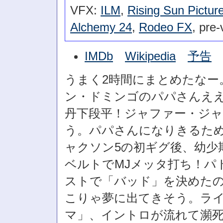
VFX:
ILM
,
Rising Sun Pictur
Alchemy 24
,
Rodeo FX
, pre-
IMDb
Wikipedia
予告
うまく2時間にまとめたなー
ン・ドミンゴのパパさんえ
丹下段平！ジャファー・ジ
う。パパさんになりきるため
ャクソン5の初ギグ後、幼少
ベルトでMJメッタ打ち！パ
ストで「バッド」を決めた
こりゃ夢に出てきそう。ラ
マ」、イントロが流れて瀕