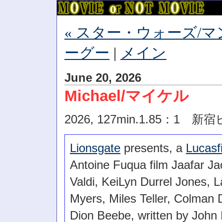
« スター・ウォーズ/
ーグー
|
メイン
June 20, 2026
Michael/マイケル
2026, 127min.1.85：1
Lionsgate
presents, a
Lucasf
Antoine Fuqua film Jaafar Ja
Valdi, KeiLyn Durrel Jones, L
Myers, Miles Teller, Colman 
Dion Beebe, written by John