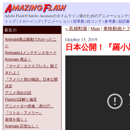
Adobe FlashやAdobe Animateのタイムライン派のためのアニメーション
トップ
|
ドローイング
|
アニメーション
|
指導書
|
絵コンテ
|
参考書
|
副読書
« 高畑勲展
|
Main
|
東映動画とア
最近の
October 15, 2019
Animate廃止騒動でわかったこ
日本公開！『羅小
と
Animateはメンテナンスモード
Animate 廃止！
『マーズ・エクスプレス』観て
きたよ！
『アメリと雨の物語』日本公開
決定
アニメ演出の話
Flashの誤解と偏見
アニメーター研修「虎の穴」
『リトル・アメリー』
表情を描く！
Animate 応答なし！