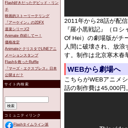
Flash好きだったデビッド・リン
チ
映画的ストーリーテリング
2011年から28話が配
『アーケイン』の2DFX
『羅小黒戦記』（ロシャオ
道楽シリーズ2
Animate 存続してー！
Of Hei）の劇場版
価格改定
人間に破壊され、放浪
AnimateとクリスタでLINEアニ
す。制作は北京寒木春
メーションスタンプ
Flashを救ったRuffle
WEBから劇場へ
『マーズ・エクスプレス』日本
公開まだ？
こちらがWEBアニメシ
サイト内検索
話の制作費は45,000円
コミュニティリンク
Flashタイムライン派