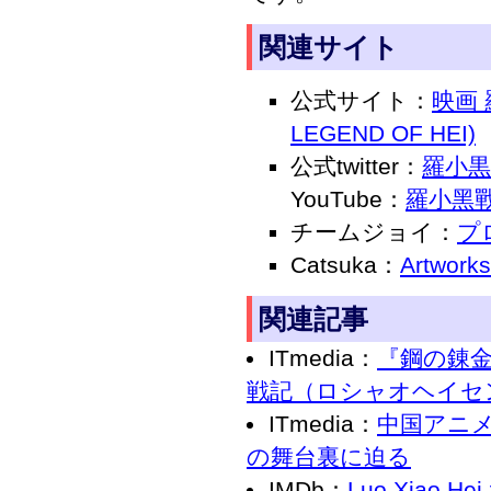
関連サイト
公式サイト：
映画 
LEGEND OF HEI)
公式twitter：
羅小黒
YouTube：
羅小黑
チームジョイ：
プ
Catsuka：
Artworks
関連記事
ITmedia：
『鋼の錬
戦記（ロシャオヘイセ
ITmedia：
中国アニ
の舞台裏に迫る
IMDb：
Luo Xiao Hei 