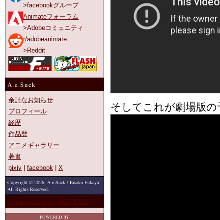
>facebookグループ
Animateフォーラム
>Adobeコミュニティ
r/adobeanimate
>Reddit
A.e.Suck
余計なお知らせ
そしてこれが劇場版の
プロフィール
経歴
作品歴
アニメギャラリー
著書
pixiv
|
facebook
|
X
Copyright © 2026, A.e.Suck / Eisaku Fukaya
All Rights Reserved.
Syndicate this site (XML)
POWERED BY