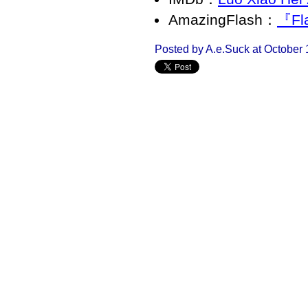
AmazingFlash：
『F
Posted by A.e.Suck at October