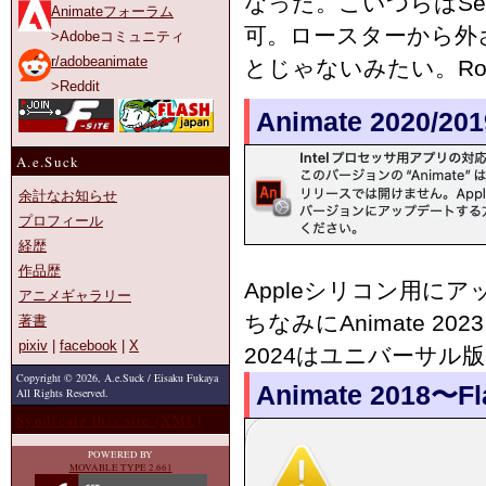
なった。こいつらはSeq
Animateフォーラム
可。ロースターから外さ
>Adobeコミュニティ
r/adobeanimate
とじゃないみたい。Ro
>Reddit
Animate 2020/201
A.e.Suck
余計なお知らせ
プロフィール
経歴
作品歴
Appleシリコン用に
アニメギャラリー
ちなみにAnimate 20
著書
pixiv
|
facebook
|
X
2024はユニバーサル
Copyright © 2026, A.e.Suck / Eisaku Fukaya
Animate 2018〜Fl
All Rights Reserved.
Syndicate this site (XML)
POWERED BY
MOVABLE TYPE 2.661