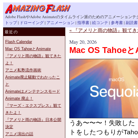
Adobe FlashやAdobe Animateのタイムライン派のためのアニメーション
トップ
|
ドローイング
|
アニメーション
|
指導書
|
絵コンテ
|
参考書
|
副読書
« 『アメリと雨の物語』観て
最近の
May 20, 2026
Flash Calendar
Mac OS Tahoeと
Mac OS TahoeとAnimate
『アメリと雨の物語』観てきた
よ！
アニメ私塾流作画術
Animate廃止騒動でわかったこ
と
Animateはメンテナンスモード
Animate 廃止！
『マーズ・エクスプレス』観て
きたよ！
『アメリと雨の物語』日本公開
うあ〜〜〜！失敗した！
決定
トをしたつもりがTah
アニメ演出の話