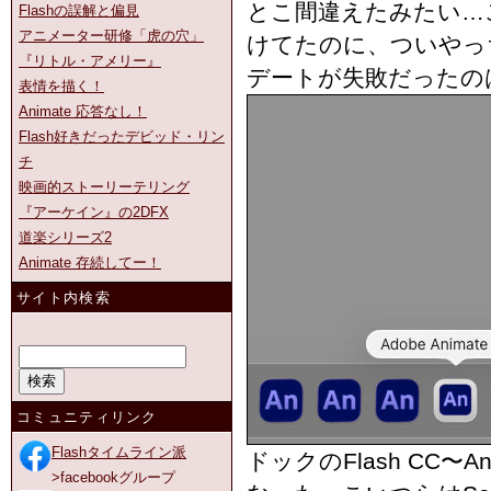
とこ間違えたみたい…こ
Flashの誤解と偏見
アニメーター研修「虎の穴」
けてたのに、ついやっちま
『リトル・アメリー』
デートが失敗だったの
表情を描く！
Animate 応答なし！
Flash好きだったデビッド・リン
チ
映画的ストーリーテリング
『アーケイン』の2DFX
道楽シリーズ2
Animate 存続してー！
サイト内検索
コミュニティリンク
Flashタイムライン派
ドックのFlash CC〜
>facebookグループ